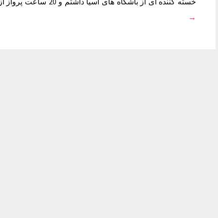
خسته کننده ای از باشگاه های آسیا داشتم و 20 ساعت پرواز از استرالیا داشتم. وقتی سوار هواپیما…
→