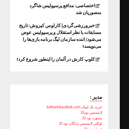
اختصاصی: مدافع پرسپولیس شاگرد
منصوریان شد
خبرورزشی‌گردی| کارلوس کیروش: تاریخ
مسابقات با نظر استقلال و پرسپولیس عوض
می‌شود/ اننده سازمان لیگ برنامه بازی‌ها را
می‌نویسد!
کلوپ کارش در آلمان را اینطور شروع کرد!
مدیر :
خرید بک لینک behtarinbacklink.com
لایسنس نود32
پسورد نود 32
اوکلی لایسنس رایگان نود 32
همیار نود 32