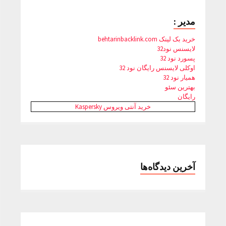
مدیر :
خرید بک لینک behtarinbacklink.com
لایسنس نود32
پسورد نود 32
اوکلی لایسنس رایگان نود 32
همیار نود 32
بهترین سئو
رایگان
خرید آنتی ویروس Kaspersky
آخرین دیدگاه‌ها