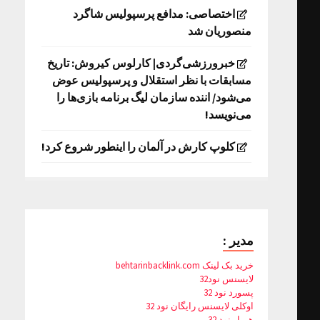
اختصاصی: مدافع پرسپولیس شاگرد
منصوریان شد
خبرورزشی‌گردی| کارلوس کیروش: تاریخ
مسابقات با نظر استقلال و پرسپولیس عوض
می‌شود/ اننده سازمان لیگ برنامه بازی‌ها را
می‌نویسد!
کلوپ کارش در آلمان را اینطور شروع کرد!
مدیر :
خرید بک لینک behtarinbacklink.com
لایسنس نود32
پسورد نود 32
اوکلی لایسنس رایگان نود 32
همیار نود 32