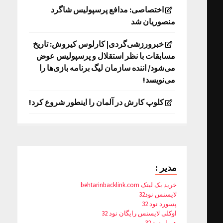
اختصاصی: مدافع پرسپولیس شاگرد
منصوریان شد
خبرورزشی‌گردی| کارلوس کیروش: تاریخ
مسابقات با نظر استقلال و پرسپولیس عوض
می‌شود/ اننده سازمان لیگ برنامه بازی‌ها را
می‌نویسد!
کلوپ کارش در آلمان را اینطور شروع کرد!
مدیر :
خرید بک لینک behtarinbacklink.com
لایسنس نود32
پسورد نود 32
اوکلی لایسنس رایگان نود 32
همیار نود 32