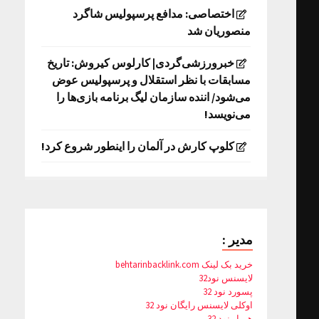
اختصاصی: مدافع پرسپولیس شاگرد
منصوریان شد
خبرورزشی‌گردی| کارلوس کیروش: تاریخ
مسابقات با نظر استقلال و پرسپولیس عوض
می‌شود/ اننده سازمان لیگ برنامه بازی‌ها را
می‌نویسد!
کلوپ کارش در آلمان را اینطور شروع کرد!
مدیر :
خرید بک لینک behtarinbacklink.com
لایسنس نود32
پسورد نود 32
اوکلی لایسنس رایگان نود 32
همیار نود 32