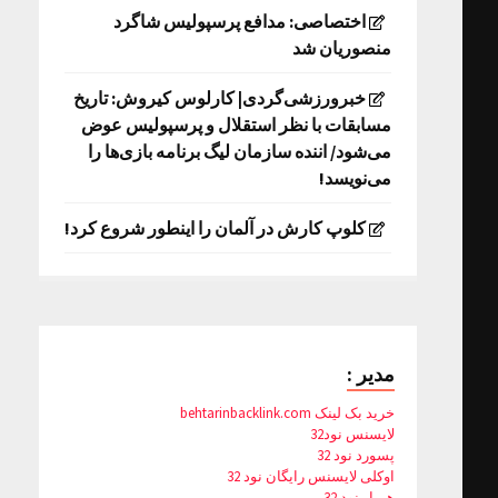
اختصاصی: مدافع پرسپولیس شاگرد
منصوریان شد
خبرورزشی‌گردی| کارلوس کیروش: تاریخ
مسابقات با نظر استقلال و پرسپولیس عوض
می‌شود/ اننده سازمان لیگ برنامه بازی‌ها را
می‌نویسد!
کلوپ کارش در آلمان را اینطور شروع کرد!
مدیر :
خرید بک لینک behtarinbacklink.com
لایسنس نود32
پسورد نود 32
اوکلی لایسنس رایگان نود 32
همیار نود 32