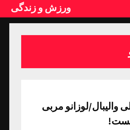
ورزش و زندگی
ی والیبال/لوزانو مربی
نیست!