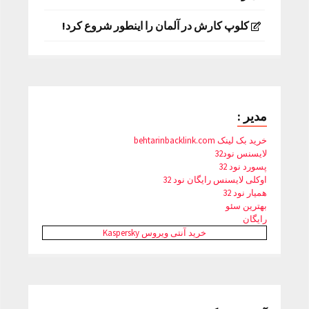
کلوپ کارش در آلمان را اینطور شروع کرد!
مدیر :
خرید بک لینک behtarinbacklink.com
لایسنس نود32
پسورد نود 32
اوکلی لایسنس رایگان نود 32
همیار نود 32
بهترین سئو
رایگان
خرید آنتی ویروس Kaspersky