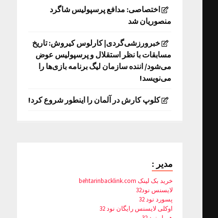
اختصاصی: مدافع پرسپولیس شاگرد
منصوریان شد
خبرورزشی‌گردی| کارلوس کیروش: تاریخ
مسابقات با نظر استقلال و پرسپولیس عوض
می‌شود/ اننده سازمان لیگ برنامه بازی‌ها را
می‌نویسد!
کلوپ کارش در آلمان را اینطور شروع کرد!
مدیر :
خرید بک لینک behtarinbacklink.com
لایسنس نود32
پسورد نود 32
اوکلی لایسنس رایگان نود 32
همیار نود 32