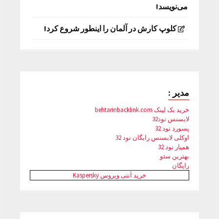
می‌نویسد!
کلوپ کارش در آلمان را اینطور شروع کرد!
مدیر :
خرید بک لینک behtarinbacklink.com
لایسنس نود32
پسورد نود 32
اوکلی لایسنس رایگان نود 32
همیار نود 32
بهترین سئو
رایگان
خرید آنتی ویروس Kaspersky