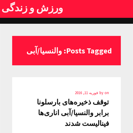
ورزش و زندگی
Posts Tagged: والنسیا/آبی
on
by
فوریه 11, 2016
توقف ذخیره‌های بارسلونا
برابر والنسیا/آبی اناری‌ها
فینالیست شدند