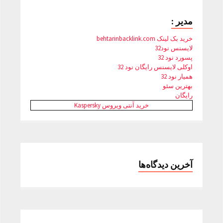
مدیر :
خرید بک لینک behtarinbacklink.com
لایسنس نود32
پسورد نود 32
اوکلی لایسنس رایگان نود 32
همیار نود 32
بهترین سئو
رایگان
خرید آنتی ویروس Kaspersky
آخرین دیدگاه‌ها