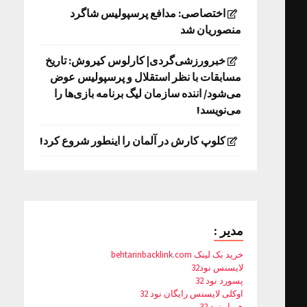
اختصاصی: مدافع پرسپولیس شاگرد
منصوریان شد
خبرورزشی‌گردی| کارلوس کیروش: تاریخ
مسابقات با نظر استقلال و پرسپولیس عوض
می‌شود/ اننده سازمان لیگ برنامه بازی‌ها را
می‌نویسد!
کلوپ کارش در آلمان را اینطور شروع کرد!
مدیر :
خرید بک لینک behtarinbacklink.com
لایسنس نود32
پسورد نود 32
اوکلی لایسنس رایگان نود 32
همیار نود 32