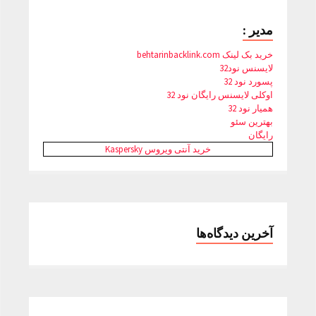
مدیر :
خرید بک لینک behtarinbacklink.com
لایسنس نود32
پسورد نود 32
اوکلی لایسنس رایگان نود 32
همیار نود 32
بهترین سئو
رایگان
خرید آنتی ویروس Kaspersky
آخرین دیدگاه‌ها