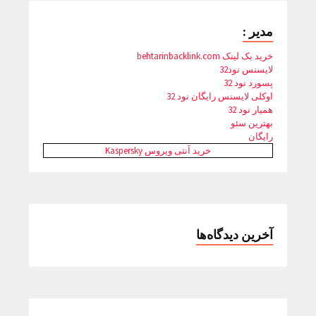
مدیر :
خرید بک لینک behtarinbacklink.com
لایسنس نود32
پسورد نود 32
اوکلی لایسنس رایگان نود 32
همیار نود 32
بهترین سئو
رایگان
خرید آنتی ویروس Kaspersky
آخرین دیدگاه‌ها