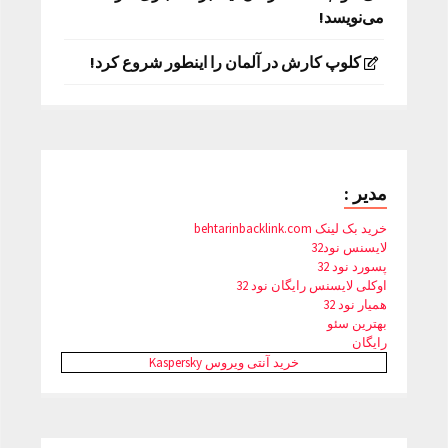
می‌نویسد!
کلوپ کارش در آلمان را اینطور شروع کرد!
مدیر :
خرید بک لینک behtarinbacklink.com
لایسنس نود32
پسورد نود 32
اوکلی لایسنس رایگان نود 32
همیار نود 32
بهترین سئو
رایگان
خرید آنتی ویروس Kaspersky