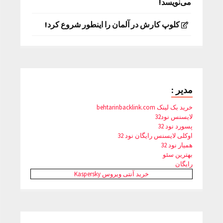
می‌نویسد!
کلوپ کارش در آلمان را اینطور شروع کرد!
مدیر :
خرید بک لینک behtarinbacklink.com
لایسنس نود32
پسورد نود 32
اوکلی لایسنس رایگان نود 32
همیار نود 32
بهترین سئو
رایگان
خرید آنتی ویروس Kaspersky