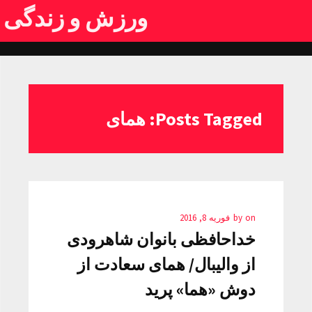
ورزش و زندگی
Posts Tagged: همای
on
by
فوریه 8, 2016
خداحافظی بانوان شاهرودی
از والیبال/ همای سعادت از
دوش «هما» پرید