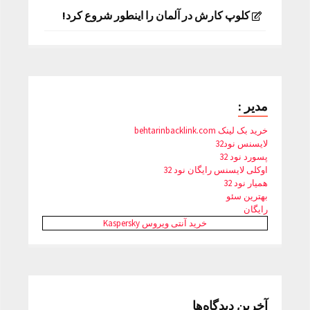
کلوپ کارش در آلمان را اینطور شروع کرد!
مدیر :
خرید بک لینک behtarinbacklink.com
لایسنس نود32
پسورد نود 32
اوکلی لایسنس رایگان نود 32
همیار نود 32
بهترین سئو
رایگان
خرید آنتی ویروس Kaspersky
آخرین دیدگاه‌ها