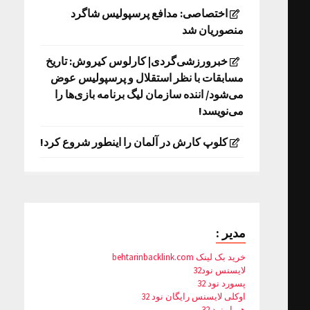
اختصاصی: مدافع پرسپولیس شاگرد
منصوریان شد
خبرورزشی‌گردی| کارلوس کیروش: تاریخ
مسابقات با نظر استقلال و پرسپولیس عوض
می‌شود/ اننده سازمان لیگ برنامه بازی‌ها را
می‌نویسد!
کلوپ کارش در آلمان را اینطور شروع کرد!
مدیر :
خرید بک لینک behtarinbacklink.com
لایسنس نود32
پسورد نود 32
اوکلی لایسنس رایگان نود 32
همیار نود 32