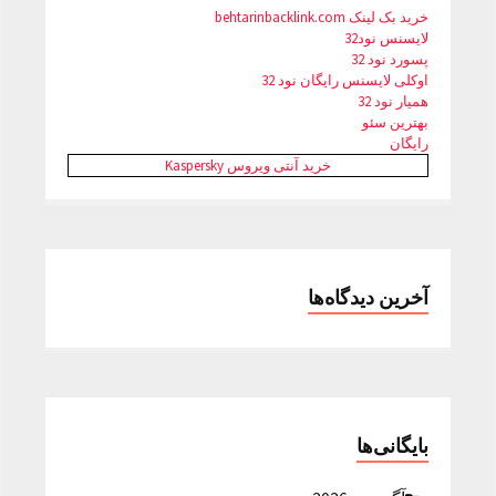
خرید بک لینک behtarinbacklink.com
لایسنس نود32
پسورد نود 32
اوکلی لایسنس رایگان نود 32
همیار نود 32
بهترین سئو
رایگان
خرید آنتی ویروس Kaspersky
آخرین دیدگاه‌ها
بایگانی‌ها