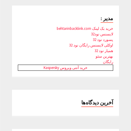
مدیر :
خرید بک لینک behtarinbacklink.com
لایسنس نود32
پسورد نود 32
اوکلی لایسنس رایگان نود 32
همیار نود 32
بهترین سئو
رایگان
خرید آنتی ویروس Kaspersky
آخرین دیدگاه‌ها