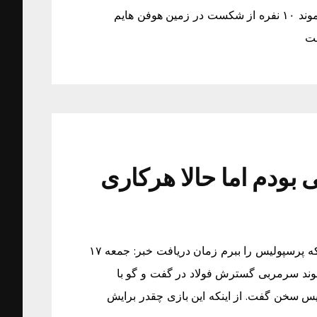
دورتموند ۱۰ نفره از شکست در زمین هوفن هایم گریخت دورتموند ۱۰ نفره از شکست در زمین هوفن هایم
بودم اما حالا هرکاری
کمالوند:بچگی هایم پرسپولیسی بودم اما حالا هرکاری می کنم که پرسپولیس را ببرم زمان دریافت خبر: جمعه ۱۷
 بندی: فراز کمالوند سرمربی گسترش فولاد در گفت و گو با
لیس سخن گفت. از اینکه این بازی چقدر برایش