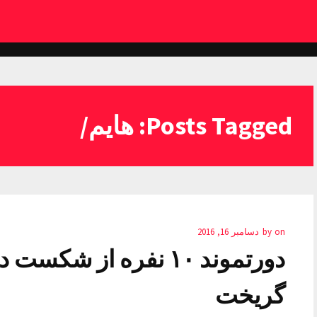
Posts Tagged: هایم/
on
by
دسامبر 16, 2016
دورتموند ۱۰ نفره از ش
گریخت