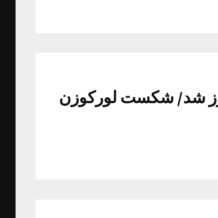
یروز شد/ شکست لورکوزن