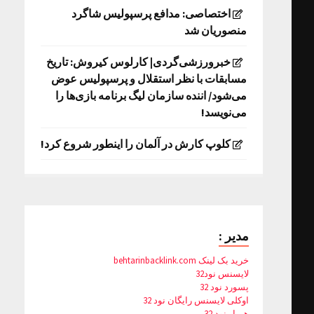
اختصاصی: مدافع پرسپولیس شاگرد
منصوریان شد
خبرورزشی‌گردی| کارلوس کیروش: تاریخ
مسابقات با نظر استقلال و پرسپولیس عوض
می‌شود/ اننده سازمان لیگ برنامه بازی‌ها را
می‌نویسد!
کلوپ کارش در آلمان را اینطور شروع کرد!
مدیر :
خرید بک لینک behtarinbacklink.com
لایسنس نود32
پسورد نود 32
اوکلی لایسنس رایگان نود 32
همیار نود 32