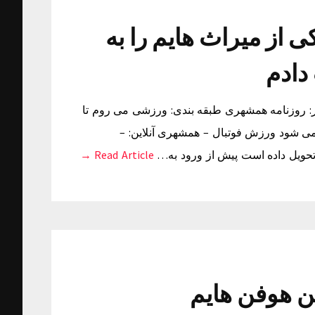
 از میراث هایم را به
دادم
: شنبه ۲۴ بهمن ۱۳۹۴ ساعت ۱۹:۲۹ منبع خبر: روزنامه همشهری طبقه بندی: ورزشی می روم تا
ی شود ورزش فوتبال – همشهری آنلاین: –
تحویل داده است پیش از ورود به…
Read Article →
ن هوفن هایم