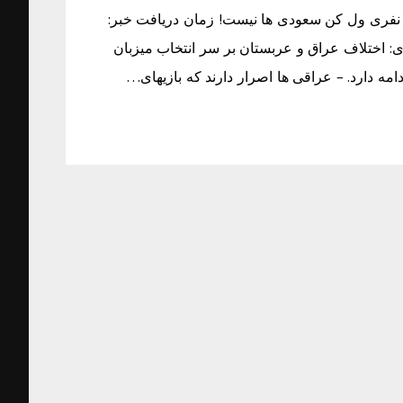
ست بردار عربستان نیستند/کابوس آزادی 100 هزار نفری ول کن سعودی ها نیست! زمان دریافت خبر:
ت ۱۰:۵۶ منبع خبر: طبقه بندی: اختلاف عراق و عربستان بر سر انتخاب میزبان