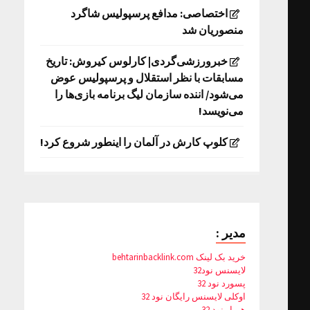
اختصاصی: مدافع پرسپولیس شاگرد
منصوریان شد
خبرورزشی‌گردی| کارلوس کیروش: تاریخ
مسابقات با نظر استقلال و پرسپولیس عوض
می‌شود/ اننده سازمان لیگ برنامه بازی‌ها را
می‌نویسد!
کلوپ کارش در آلمان را اینطور شروع کرد!
مدیر :
خرید بک لینک behtarinbacklink.com
لایسنس نود32
پسورد نود 32
اوکلی لایسنس رایگان نود 32
همیار نود 32