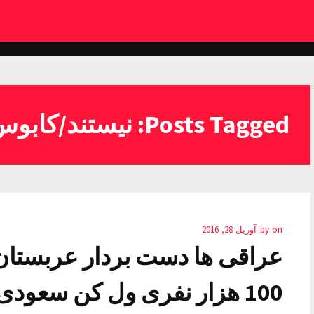
Posts Tagged: نیستند/کابوس
on
by
آوریل 28, 2016
عراقی ها دست بردار عربستان
100 هزار نفری ول کن سعودی ها نیست!