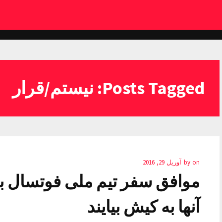
Posts Tagged: نیستم/قرار
on
by
آوریل 29, 2016
موافق سفر تیم ملی فوتسال ب
آنها به کیش بیایند