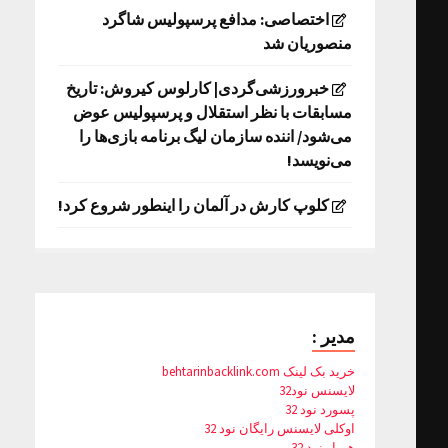
اختصاصی: مدافع پرسپولیس شاگرد
منصوریان شد
خبرورزشی‌گردی| کارلوس کیروش: تاریخ
مسابقات با نظر استقلال و پرسپولیس عوض
می‌شود/ اننده سازمان لیگ برنامه بازی‌ها را
می‌نویسد!
کلوپ کارش در آلمان را اینطور شروع کرد!
مدیر :
خرید بک لینک behtarinbacklink.com
لایسنس نود32
پسورد نود 32
اوکلی لایسنس رایگان نود 32
همیار نود 32