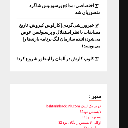
اختصاصی: مدافع پرسپولیس شاگرد
منصوریان شد
خبرورزشی‌گردی| کارلوس کیروش: تاریخ
مسابقات با نظر استقلال و پرسپولیس عوض
می‌شود/ اننده سازمان لیگ برنامه بازی‌ها را
می‌نویسد!
کلوپ کارش در آلمان را اینطور شروع کرد!
مدیر :
خرید بک لینک behtarinbacklink.com
لایسنس نود32
پسورد نود 32
اوکلی لایسنس رایگان نود 32
همیار نود 32