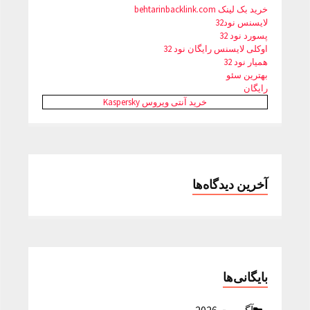
خرید بک لینک behtarinbacklink.com
لایسنس نود32
پسورد نود 32
اوکلی لایسنس رایگان نود 32
همیار نود 32
بهترین سئو
رایگان
خرید آنتی ویروس Kaspersky
آخرین دیدگاه‌ها
بایگانی‌ها