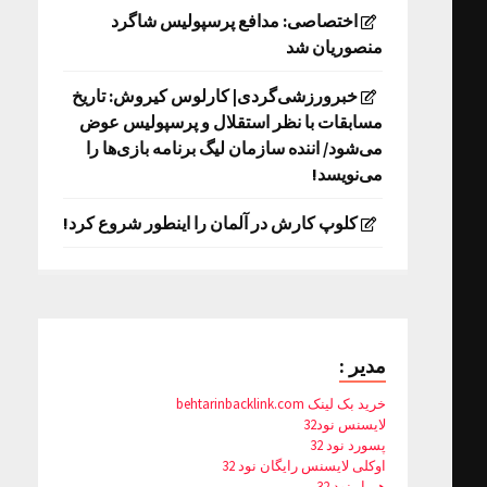
اختصاصی: مدافع پرسپولیس شاگرد
منصوریان شد
خبرورزشی‌گردی| کارلوس کیروش: تاریخ
مسابقات با نظر استقلال و پرسپولیس عوض
می‌شود/ اننده سازمان لیگ برنامه بازی‌ها را
می‌نویسد!
کلوپ کارش در آلمان را اینطور شروع کرد!
مدیر :
خرید بک لینک behtarinbacklink.com
لایسنس نود32
پسورد نود 32
اوکلی لایسنس رایگان نود 32
همیار نود 32