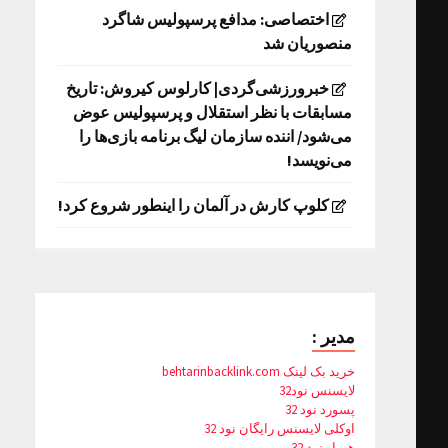
اختصاصی: مدافع پرسپولیس شاگرد
منصوریان شد
خبرورزشی‌گردی| کارلوس کیروش: تاریخ
مسابقات با نظر استقلال و پرسپولیس عوض
می‌شود/ اننده سازمان لیگ برنامه بازی‌ها را
می‌نویسد!
کلوپ کارش در آلمان را اینطور شروع کرد!
مدیر :
خرید بک لینک behtarinbacklink.com
لایسنس نود32
پسورد نود 32
اوکلی لایسنس رایگان نود 32
همیار نود 32