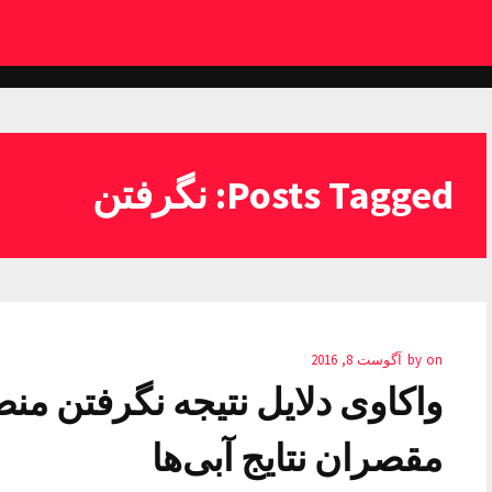
Posts Tagged: نگرفتن
on
by
آگوست 8, 2016
واکاوی دلایل نتیجه نگرفتن منص
مقصران نتایج آبی‌ها