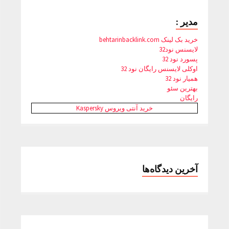
مدیر :
خرید بک لینک behtarinbacklink.com
لایسنس نود32
پسورد نود 32
اوکلی لایسنس رایگان نود 32
همیار نود 32
بهترین سئو
رایگان
خرید آنتی ویروس Kaspersky
آخرین دیدگاه‌ها