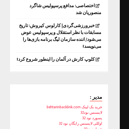
اختصاصی: مدافع پرسپولیس شاگرد
منصوریان شد
خبرورزشی‌گردی| کارلوس کیروش: تاریخ
مسابقات با نظر استقلال و پرسپولیس عوض
می‌شود/ اننده سازمان لیگ برنامه بازی‌ها را
می‌نویسد!
کلوپ کارش در آلمان را اینطور شروع کرد!
مدیر :
خرید بک لینک behtarinbacklink.com
لایسنس نود32
پسورد نود 32
اوکلی لایسنس رایگان نود 32
همیار نود 32