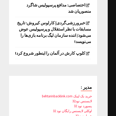
اختصاصی: مدافع پرسپولیس شاگرد
منصوریان شد
خبرورزشی‌گردی| کارلوس کیروش: تاریخ
مسابقات با نظر استقلال و پرسپولیس عوض
می‌شود/ اننده سازمان لیگ برنامه بازی‌ها را
می‌نویسد!
کلوپ کارش در آلمان را اینطور شروع کرد!
مدیر :
خرید بک لینک behtarinbacklink.com
لایسنس نود32
پسورد نود 32
اوکلی لایسنس رایگان نود 32
همیار نود 32