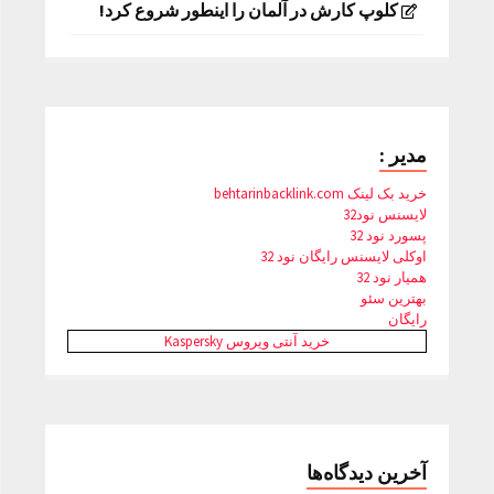
کلوپ کارش در آلمان را اینطور شروع کرد!
مدیر :
خرید بک لینک behtarinbacklink.com
لایسنس نود32
پسورد نود 32
اوکلی لایسنس رایگان نود 32
همیار نود 32
بهترین سئو
رایگان
خرید آنتی ویروس Kaspersky
آخرین دیدگاه‌ها