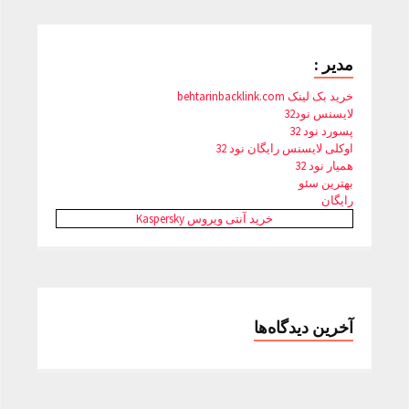
مدیر :
خرید بک لینک behtarinbacklink.com
لایسنس نود32
پسورد نود 32
اوکلی لایسنس رایگان نود 32
همیار نود 32
بهترین سئو
رایگان
خرید آنتی ویروس Kaspersky
آخرین دیدگاه‌ها