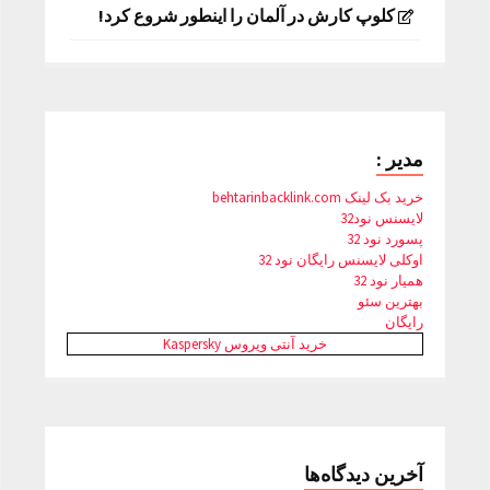
کلوپ کارش در آلمان را اینطور شروع کرد!
مدیر :
خرید بک لینک behtarinbacklink.com
لایسنس نود32
پسورد نود 32
اوکلی لایسنس رایگان نود 32
همیار نود 32
بهترین سئو
رایگان
خرید آنتی ویروس Kaspersky
آخرین دیدگاه‌ها