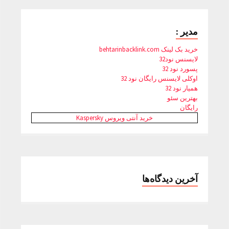
مدیر :
خرید بک لینک behtarinbacklink.com
لایسنس نود32
پسورد نود 32
اوکلی لایسنس رایگان نود 32
همیار نود 32
بهترین سئو
رایگان
خرید آنتی ویروس Kaspersky
آخرین دیدگاه‌ها