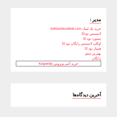
مدیر :
خرید بک لینک behtarinbacklink.com
لایسنس نود32
پسورد نود 32
اوکلی لایسنس رایگان نود 32
همیار نود 32
بهترین سئو
رایگان
خرید آنتی ویروس Kaspersky
آخرین دیدگاه‌ها