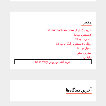
مدیر :
خرید بک لینک behtarinbacklink.com
لایسنس نود32
پسورد نود 32
اوکلی لایسنس رایگان نود 32
همیار نود 32
بهترین سئو
رایگان
خرید آنتی ویروس Kaspersky
آخرین دیدگاه‌ها