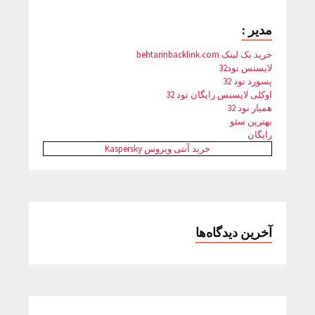
مدیر :
خرید بک لینک behtarinbacklink.com
لایسنس نود32
پسورد نود 32
اوکلی لایسنس رایگان نود 32
همیار نود 32
بهترین سئو
رایگان
خرید آنتی ویروس Kaspersky
آخرین دیدگاه‌ها