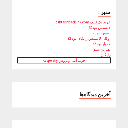
مدیر :
خرید بک لینک behtarinbacklink.com
لایسنس نود32
پسورد نود 32
اوکلی لایسنس رایگان نود 32
همیار نود 32
بهترین سئو
رایگان
خرید آنتی ویروس Kaspersky
آخرین دیدگاه‌ها