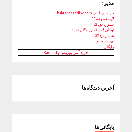
مدیر :
خرید بک لینک behtarinbacklink.com
لایسنس نود32
پسورد نود 32
اوکلی لایسنس رایگان نود 32
همیار نود 32
بهترین سئو
رایگان
خرید آنتی ویروس Kaspersky
آخرین دیدگاه‌ها
بایگانی‌ها