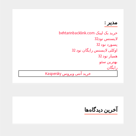
مدیر :
خرید بک لینک behtarinbacklink.com
لایسنس نود32
پسورد نود 32
اوکلی لایسنس رایگان نود 32
همیار نود 32
بهترین سئو
رایگان
خرید آنتی ویروس Kaspersky
آخرین دیدگاه‌ها