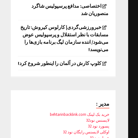
اختصاصی: مدافع پرسپولیس شاگرد
منصوریان شد
خبرورزشی‌گردی| کارلوس کیروش: تاریخ
مسابقات با نظر استقلال و پرسپولیس عوض
می‌شود/ اننده سازمان لیگ برنامه بازی‌ها را
می‌نویسد!
کلوپ کارش در آلمان را اینطور شروع کرد!
مدیر :
خرید بک لینک behtarinbacklink.com
لایسنس نود32
پسورد نود 32
اوکلی لایسنس رایگان نود 32
همیار نود 32