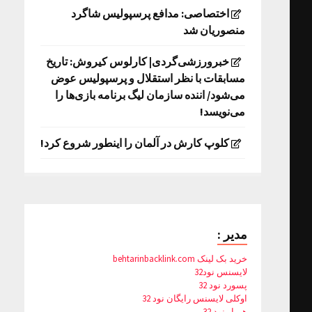
اختصاصی: مدافع پرسپولیس شاگرد
منصوریان شد
خبرورزشی‌گردی| کارلوس کیروش: تاریخ
مسابقات با نظر استقلال و پرسپولیس عوض
می‌شود/ اننده سازمان لیگ برنامه بازی‌ها را
می‌نویسد!
کلوپ کارش در آلمان را اینطور شروع کرد!
مدیر :
خرید بک لینک behtarinbacklink.com
لایسنس نود32
پسورد نود 32
اوکلی لایسنس رایگان نود 32
همیار نود 32