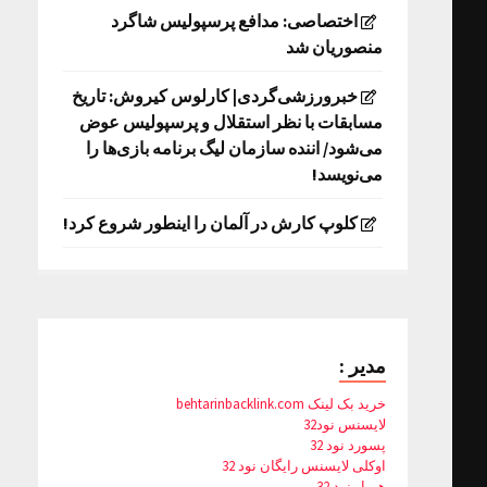
اختصاصی: مدافع پرسپولیس شاگرد
منصوریان شد
خبرورزشی‌گردی| کارلوس کیروش: تاریخ
مسابقات با نظر استقلال و پرسپولیس عوض
می‌شود/ اننده سازمان لیگ برنامه بازی‌ها را
می‌نویسد!
کلوپ کارش در آلمان را اینطور شروع کرد!
مدیر :
خرید بک لینک behtarinbacklink.com
لایسنس نود32
پسورد نود 32
اوکلی لایسنس رایگان نود 32
همیار نود 32