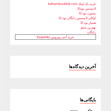
خرید بک لینک behtarinbacklink.com
لایسنس نود32
پسورد نود 32
اوکلی لایسنس رایگان نود 32
همیار نود 32
بهترین سئو
رایگان
خرید آنتی ویروس Kaspersky
آخرین دیدگاه‌ها
بایگانی‌ها