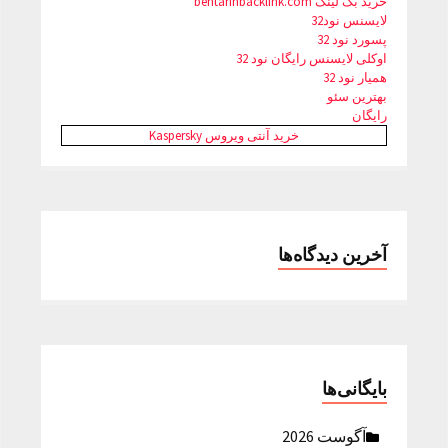
خرید بک لینک behtarinbacklink.com
لایسنس نود32
پسورد نود 32
اوکلی لایسنس رایگان نود 32
همیار نود 32
بهترین سئو
رایگان
خرید آنتی ویروس Kaspersky
آخرین دیدگاه‌ها
بایگانی‌ها
آگوست 2026