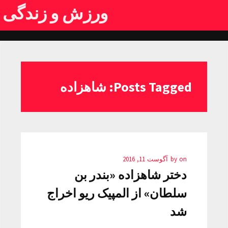
ورزش و زندگی
Posts Tagged: شاهزاده
on
by
آگوست 11, 2016
دختر شاهزاده «بندر بن
سلطان» از المپیک ریو اخراج
شد