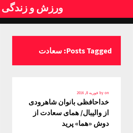
ورزش و زندگی
Posts Tagged: سعادت
on
by
فوریه 8, 2016
خداحافظی بانوان شاهرودی
از والیبال/ همای سعادت از
دوش «هما» پرید