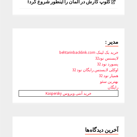
کلوپ کارش در آلمان را اینطور شروع کرد!
مدیر :
خرید بک لینک behtarinbacklink.com
لایسنس نود32
پسورد نود 32
اوکلی لایسنس رایگان نود 32
همیار نود 32
بهترین سئو
رایگان
خرید آنتی ویروس Kaspersky
آخرین دیدگاه‌ها