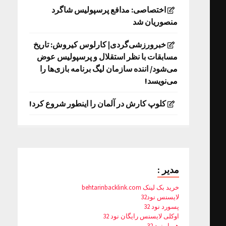
اختصاصی: مدافع پرسپولیس شاگرد
منصوریان شد
خبرورزشی‌گردی| کارلوس کیروش: تاریخ
مسابقات با نظر استقلال و پرسپولیس عوض
می‌شود/ اننده سازمان لیگ برنامه بازی‌ها را
می‌نویسد!
کلوپ کارش در آلمان را اینطور شروع کرد!
مدیر :
خرید بک لینک behtarinbacklink.com
لایسنس نود32
پسورد نود 32
اوکلی لایسنس رایگان نود 32
همیار نود 32