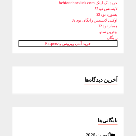
خرید بک لینک behtarinbacklink.com
لایسنس نود32
پسورد نود 32
اوکلی لایسنس رایگان نود 32
همیار نود 32
بهترین سئو
رایگان
خرید آنتی ویروس Kaspersky
آخرین دیدگاه‌ها
بایگانی‌ها
آگوست 2026